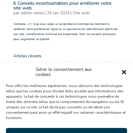
6 Conseils incontournables pour améliorer votre
site web
par
admin-eimei
|
26 Jan 2024
|
Site web
Contexte… 👉 Que vous soyez un propriétaire d’entreprise cherchant à
renforcer votre présence en ligne ou un passionné du web désirant optimiser
son site, l’amélioration continue est essentielle. Voici six conseils pratiques
pour augmenter la qualité...
Articles récents
Comment l’automatisation peut vous aider en tant que commercial ?
Gérer le consentement aux
Comment l’automatisation peut vous aider en tant qu’entrepreneur ?
cookies
Les extensions WordPress essentielles pour la création de votre site web
Comment l’automatisation peut vous aider en tant que DRH ?👥
Pour offrir les meilleures expériences, nous utilisons des technologies
Pourquoi créer un blog sur son site ? 8 bonnes raisons
telles que les cookies pour stocker et/ou accéder aux informations des
appareils. Le fait de consentir à ces technologies nous permettra de
traiter des données telles que le comportement de navigation ou les ID
Catégories
uniques sur ce site. Le fait de ne pas consentir ou de retirer son
IA
consentement peut avoir un effet négatif sur certaines caractéristiques et
No Code
fonctions.
Site web