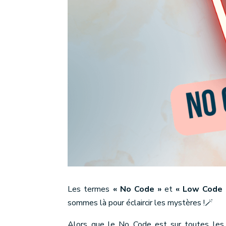
Les termes
« No Code »
et
« Low Code 
sommes là pour éclaircir les mystères !🪄
Alors que le No Code est sur toutes les l