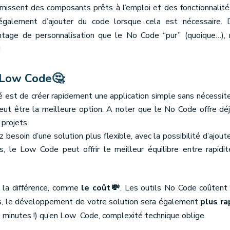
rnissent des composants prêts à l’emploi et des fonctionnalit
galement d’ajouter du code lorsque cela est nécessaire. 
tage de personnalisation que le No Code “pur” (quoique…), 
!
e Low Code🤔:
ité est de créer rapidement une application simple sans nécessit
ut être la meilleure option. A noter que le No Code offre dé
 projets.
🌈: Si vous avez besoin d’une solution plus flexible, avec la possibilité d’ajou
s, le Low Code peut offrir le meilleur équilibre entre rapidi
e la différence, comme
le coût💸
. Les outils No Code coûtent
s, le développement de votre solution sera également
plus ra
 minutes !) qu’en Low Code, complexité technique oblige.