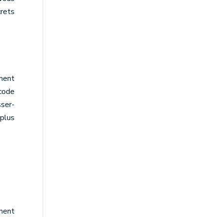
rets
ment
 code
sser-
plus
ement