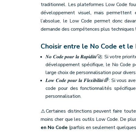
traditionnel. Les plateformes Low Code fou
développement visuel, mais permettent é
l’absolue, le Low Code permet donc davan
demande des compétences plus techniques 
Choisir entre le No Code et l
𝑵𝒐 𝑪𝒐𝒅𝒆 𝒑𝒐𝒖𝒓 𝒍𝒂 𝑹𝒂𝒑𝒊𝒅𝒊𝒕𝒆́
🚀
: Si votre prior
développement spécifique, le No Code pe
large choix de personnalisation pour divers
𝑳𝒐𝒘 𝑪𝒐𝒅𝒆 𝒑𝒐𝒖𝒓 𝒍𝒂 𝑭𝒍𝒆𝒙𝒊𝒃𝒊𝒍𝒊𝒕𝒆́
code pour des fonctionnalités spécifique
personnalisation.
⚠️Certaines distinctions peuvent faire tout
moins cher que les outils Low Code. De plu
en No Code
(parfois en seulement quelques