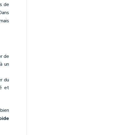
és de
Dans
mais
er de
jà un
ter du
té et
 bien
pide